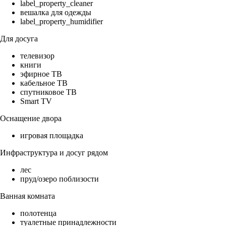
label_property_cleaner
вешалка для одежды
label_property_humidifier
Для досуга
телевизор
книги
эфирное ТВ
кабельное ТВ
спутниковое ТВ
Smart TV
Оснащение двора
игровая площадка
Инфраструктура и досуг рядом
лес
пруд/озеро поблизости
Ванная комната
полотенца
туалетные принадлежности