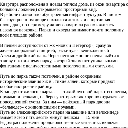
Квартира расположена в новом тёплом доме, из окон (квартира с
большой лоджией) открывается просторный вид.
В районе полностью обустроенная инфраструктура. В чистом
благоустроенном дворе находится детская и спортивная
площадки, по периметру жилого квартала расположилась
наземная парковка. Парки и скверы занимают почти половину
всей площади района.
В пешей доступности от жк «новый Петергоф», сразу за
железнодорожной станцией, раскинулся великолепный
Александрийский парк. Через него можно не спеша выйти к
заливу и к нижнему парку, который знаменит уникальными
фонтанами с величественными позолоченными статуями.
Путь до парка также поэтичен, в районе сохранены
исторические здания xix в., тихие аллеи, которые придают
особое настроение району.
К западу от жилого квартала — тихий луговой парк с его лесом,
прудами и речками, на берегу которых так хорошо отдыхать от
повседневной суеты. За ним — пейзажный парк дворца
«бельведер» с живописными прудами.
Путь до александрийского парка на машине или велосипеде
займёт всего пять-десять минут, пешком — 15 мин.
Рядом расположены продовольственные магазины, включая
«вкусвилл», овощной рынок со свежими, ароматными фруктами