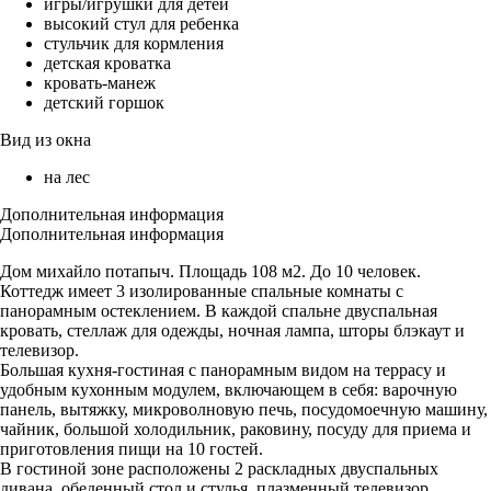
игры/игрушки для детей
высокий стул для ребенка
стульчик для кормления
детская кроватка
кровать-манеж
детский горшок
Вид из окна
на лес
Дополнительная информация
Дополнительная информация
Дом михайло потапыч. Площадь 108 м2. До 10 человек.
Коттедж имеет 3 изолированные спальные комнаты с
панорамным остеклением. В каждой спальне двуспальная
кровать, стеллаж для одежды, ночная лампа, шторы блэкаут и
телевизор.
Большая кухня-гостиная с панорамным видом на террасу и
удобным кухонным модулем, включающем в себя: варочную
панель, вытяжку, микроволновую печь, посудомоечную машину,
чайник, большой холодильник, раковину, посуду для приема и
приготовления пищи на 10 гостей.
В гостиной зоне расположены 2 раскладных двуспальных
дивана, обеденный стол и стулья, плазменный телевизор.