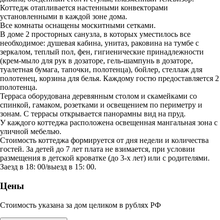
Коттедж отапливается настенными конвекторами
установленными в каждой зоне дома.
Все комнаты оснащены москитными сетками.
В доме 2 просторных санузла, в которых уместилось все
необходимое: душевая кабина, унитаз, раковина на тумбе с
зеркалом, теплый пол, фен, гигиенические принадлежности
(крем-мыло для рук в дозаторе, гель-шампунь в дозаторе,
туалетная бумага, тапочки, полотенца), бойлер, стеллаж для
полотенец, корзина для белья. Каждому гостю предоставляется 2
полотенца.
Терраса оборудована деревянным столом и скамейками со
спинкой, гамаком, розетками и освещением по периметру и
зонам. С террасы открывается панорамны вид на пруд.
У каждого коттеджа расположена освещенная мангальная зона с
уличной мебелью.
Стоимость коттеджа формируется от дня недели и количества
гостей. За детей до 7 лет плата не взимается, при условии
размещения в детской кроватке (до 3-х лет) или с родителями.
Заезд в 18: 00/выезд в 15: 00.
Цены
Стоимость указана за дом целиком в рублях РФ