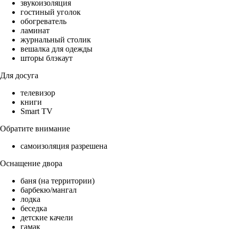
звукоизоляция
гостиный уголок
обогреватель
ламинат
журнальный столик
вешалка для одежды
шторы блэкаут
Для досуга
телевизор
книги
Smart TV
Обратите внимание
самоизоляция разрешена
Оснащение двора
баня (на территории)
барбекю/мангал
лодка
беседка
детские качели
гамак