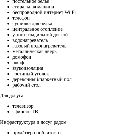
постельное бельё
стиральная машина
беспроводной интернет Wi-Fi
телефон
сушилка для белья
центральное отопление
утюг с гладильной доской
водонагреватель
газовый водонагреватель
металлическая дверь
домофон
шкаф
звукоизоляция
гостиный уголок
деревянный/паркетный пол
рабочий стол
Для досуга
телевизор
эфирное ТВ
Инфраструктура и досуг рядом
пруд/озеро поблизости