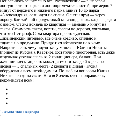
Понравилось решительно всё. Расположение — в шаговой
доступности от парков и достопримечательностей, примерно 7
минут от верхнего и нижнего парка, минут 10 до парка
«Александрия», если идти не спеша. Ольгин пруд — через
дорогу. Ближайший продуктовый магазин, рынок, кафе — рядом
с домом. От ж/д вокзала до квартиры — меньше 5 минут на
такси. Стоимость такси, кстати, совсем не дорогая, учитывая,
что это Петергоф. Сама квартира просто чудесная.
Дизайнерский интерьер, всё очень красиво, стильно и
тщательно продумано. Придраться абсолютно не к чему.
Напротив, есть чему поучиться у хозяев — Юлии и Никиты
(привет из Курска!). Квартира достаточно просторная, есть даже
отдельная уютная спальня, 2 кондиционера, балкон. При
желании здесь запросто может разместиться до 6 взрослых
людей — 3 спальных места (2 кровати и диван). Кухня
оборудована всем необходимым. По любым вопросам Юлия и
Никита всегда на связи. Нам всё очень-очень понравилось,
рекомендуем всем!
1-комнатная квартира